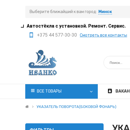
Выберите ближайший к вам город:
Минск
Автостёкла с установкой. Ремонт. Сервис.
+375 44 577-30-30
Смотреть все контакты
+375 29 308-77-22
+375 29 705-41-21
+375 17 397-05-85
+375 29 399-05-45
office@ivanko.by
ВСЕ ТОВАРЫ
ВАКАН
Минск, переулок
Промышленный,8/5
УКАЗАТЕЛЬ ПОВОРОТА(БОКОВОЙ ФОНАРЬ)
Пн.-Сб. 8:30 - 20:00
УКА
Вс. 8:30 - 18:00