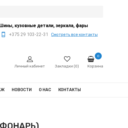
Шины, кузовные детали, зеркала, фары
+375 29 103-22-31
Смотреть все контакты
+375 44 522-67-88
+375 29 666-12-68
0
Корзина
sale@ivanko.by
Личный кабинет
Закладки (0)
Минск, переулок
Промышленный,8/5
АЖ
НОВОСТИ
О НАС
КОНТАКТЫ
Пн - Сб 9:00 - 17:00
Сб,Вс - выходной
 ФОНАРЬ)