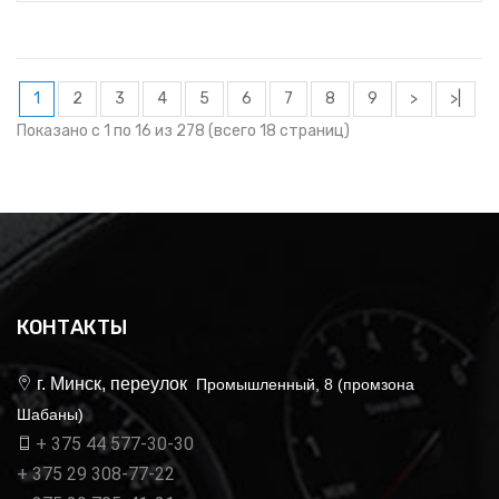
1
2
3
4
5
6
7
8
9
>
>|
Показано с 1 по 16 из 278 (всего 18 страниц)
КОНТАКТЫ
г. Минск, переулок
Промышленный, 8 (промзона
Шабаны)
+ 375 44 577-30-30
+ 375 29 308-77-22