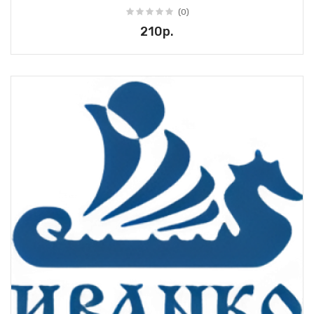
(0)
210р.