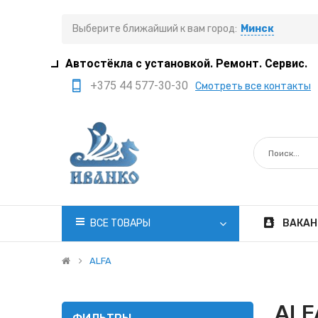
Выберите ближайший к вам город:
Минск
Автостёкла с установкой. Ремонт. Сервис.
+375 44 577-30-30
Смотреть все контакты
+375 29 308-77-22
+375 29 705-41-21
+375 17 397-05-85
+375 29 399-05-45
office@ivanko.by
ВСЕ ТОВАРЫ
ВАКАН
Минск, переулок
Промышленный,8/5
ALFA
Пн.-Сб. 8:30 - 20:00
ALF
Вс. 8:30 - 18:00