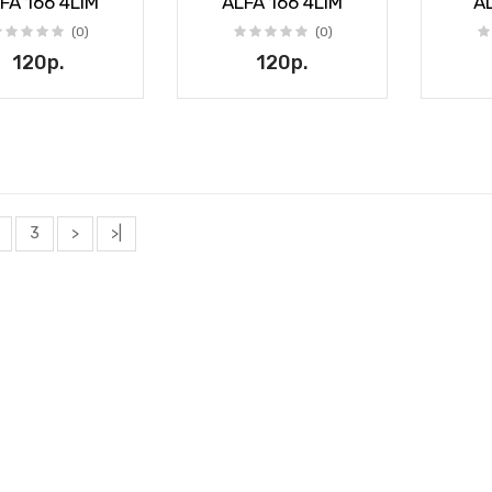
FA 166 4LIM
ALFA 166 4LIM
AL
(0)
(0)
120р.
120р.
3
>
>|