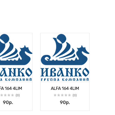
FA 164 4LIM
ALFA 164 4LIM
(0)
(0)
90р.
90р.