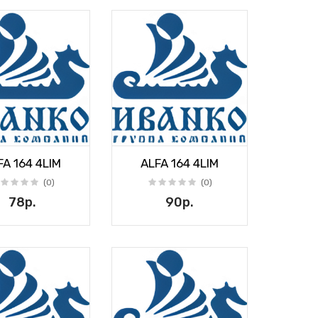
FA 164 4LIM
ALFA 164 4LIM
(0)
(0)
78р.
90р.