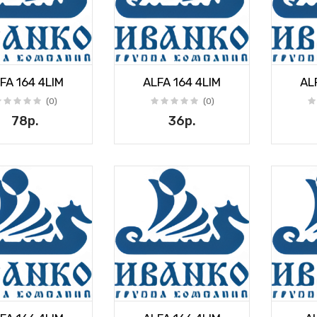
FA 164 4LIM
ALFA 164 4LIM
AL
(0)
(0)
78р.
36р.