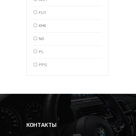
FUY
KMK
NG
PL
PPG
SG
SK
SP
TAMGLASS
КОНТАКТЫ
TG