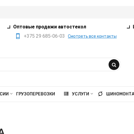
Оптовые продажи автостекол
+375 29 685-06-03
Смотреть все контакты
+375 17 360-75-80
+375 29 385-05-03
+375 29 559-41-21
opt@ivanko.by
Минск, переулок
СИИ
ГРУЗОПЕРЕВОЗКИ
УСЛУГИ
ШИНОМОНТ
Промышленный,8/5
Пн - пт 9:00 - 18:00
Сб 9:00 - 16:00
A
Вс выходной