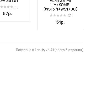
FA 33 I 5Т
ALFA 33 I+II
LIM/KOMBI
(0)
(WS1311+WS1700)
57р.
(0)
51р.
Показано с 1 по 16 из 41 (всего 3 страниц)