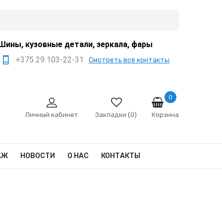
Шины, кузовные детали, зеркала, фары
+375 29 103-22-31
Смотреть все контакты
+375 44 522-67-88
+375 29 666-12-68
0
Корзина
sale@ivanko.by
Личный кабинет
Закладки (0)
Минск, переулок
Промышленный,8/5
АЖ
НОВОСТИ
О НАС
КОНТАКТЫ
Пн - Сб 9:00 - 17:00
Сб,Вс - выходной