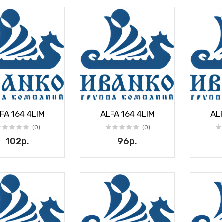
FA 164 4LIM
ALFA 164 4LIM
AL
(0)
(0)
102р.
96р.