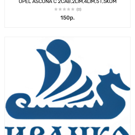
OPEL ASCONA C 2CAB,2LIM,4LIM,5T,5KOM
(0)
150р.