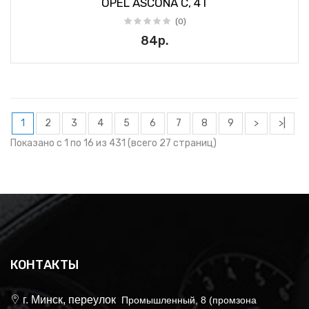
OPEL ASCONA C, 4T
(0)
84р.
1
2
3
4
5
6
7
8
9
>
>|
Показано с 1 по 16 из 431 (всего 27 страниц)
КОНТАКТЫ
г. Минск, переулок
Промышленный, 8 (промзона