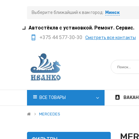
Выберите ближайший к вам город:
Минск
Автостёкла с установкой. Ремонт. Сервис.
+375 44 577-30-30
Смотреть все контакты
+375 29 308-77-22
+375 29 705-41-21
+375 17 397-05-85
+375 29 399-05-45
office@ivanko.by
ВСЕ ТОВАРЫ
ВАКАН
Минск, переулок
Промышленный,8/5
MERCEDES
Пн.-Сб. 8:30 - 20:00
MER
Вс. 8:30 - 18:00