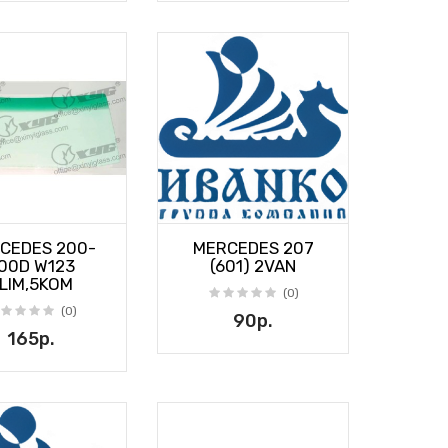
CEDES 200-
MERCEDES 207
00D W123
(601) 2VAN
LIM,5KOM
(0)
(0)
90р.
165р.