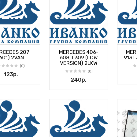
RCEDES 207
MERCEDES 406-
MER
(601) 2VAN
608, L309 (LOW
913 
VERSION) 2LKW
(0)
(0)
123р.
240р.