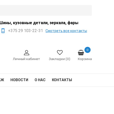
Шины, кузовные детали, зеркала, фары
+375 29 103-22-31
Смотреть все контакты
+375 44 522-67-88
+375 29 666-12-68
0
Корзина
sale@ivanko.by
Личный кабинет
Закладки (0)
Минск, переулок
Промышленный,8/5
АЖ
НОВОСТИ
О НАС
КОНТАКТЫ
Пн - Сб 9:00 - 17:00
Сб,Вс - выходной