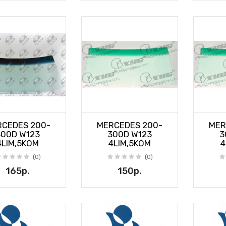
CEDES 200-
MERCEDES 200-
MER
300D W123
300D W123
3
4LIM,5KOM
4LIM,5KOM
4
(0)
(0)
165р.
150р.