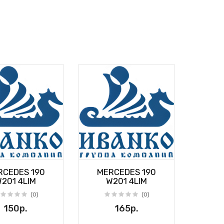
RCEDES 190
MERCEDES 190
201 4LIM
W201 4LIM
(0)
(0)
150р.
165р.