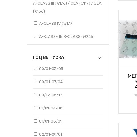
A-CLASS III (W176) / CLA (C117) / GLA
(X156)
A-CLASS IV (W177)
A-KLASSE II/ B-CLASS (W245)
ACTROS
ГОД ВЫПУСКА
00/01-03/05
ACTROS (960.820) - NARROW CAB
MER
00/01-07/04
ACTROS (960.840)- EXTENDED CAB
00/12-05/12
ATEGO / AXOR
01/01-04/08
B-CLASS (W246)
01/01-08/01
C-CLASS (A205)
02/01-09/01