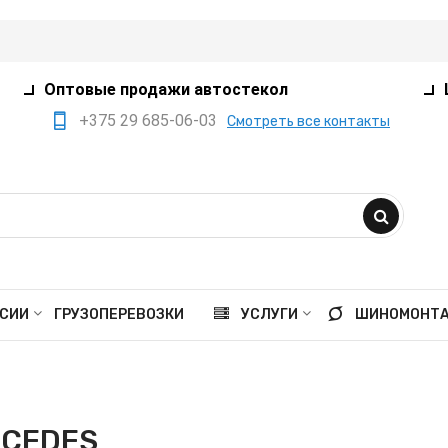
Оптовые продажи автостекол
+375 29 685-06-03
Смотреть все контакты
+375 17 360-75-80
+375 29 385-05-03
+375 29 559-41-21
opt@ivanko.by
Минск, переулок
СИИ
ГРУЗОПЕРЕВОЗКИ
УСЛУГИ
ШИНОМОНТ
Промышленный,8/5
Пн - пт 9:00 - 18:00
Сб 9:00 - 16:00
CEDES
Вс выходной