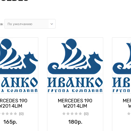
а:
RCEDES 190
MERCEDES 190
ME
W201 4LIM
W201 4LIM
W
(0)
(0)
165р.
180р.