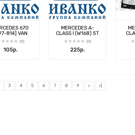
RCEDES 670
MERCEDES A-
ME
97-814] VAN
CLASS I (W168) 5T
CLA
(0)
(0)
105р.
225р.
3
4
5
6
7
8
9
>
>|