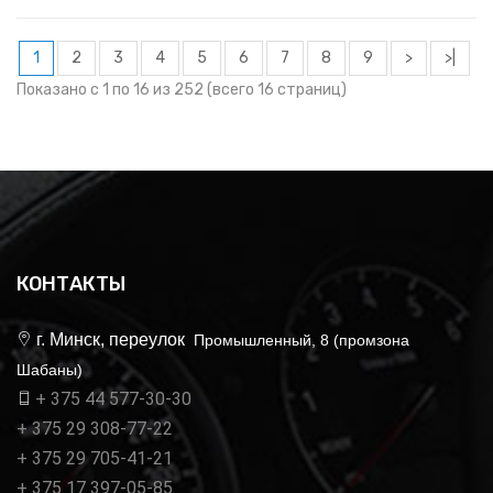
1
2
3
4
5
6
7
8
9
>
>|
Показано с 1 по 16 из 252 (всего 16 страниц)
КОНТАКТЫ
г. Минск, переулок
Промышленный, 8 (промзона
Шабаны)
+ 375 44 577-30-30
+ 375 29 308-77-22
+ 375 29 705-41-21
+ 375 17 397-05-85