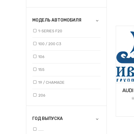
DAEWOO
МОДЕЛЬ АВТОМОБИЛЯ
DAF
1-SERIES F20
FIAT
100 / 200 C3
FORD
106
HONDA
155
HYUNDAI
19 / CHAMADE
KIA
AUDI 
206
LAND ROVER
3-SERIES E36
MAN
ГОД ВЫПУСКА
3-SERIES E46
MAZDA
......
3-SERIES E90,E91