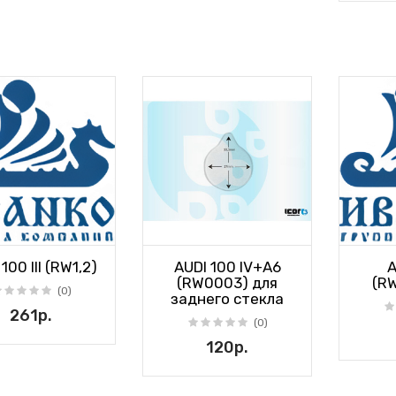
100 III (RW1,2)
AUDI 100 IV+A6
A
(RW0003) для
(R
(0)
заднего стекла
261р.
(0)
120р.