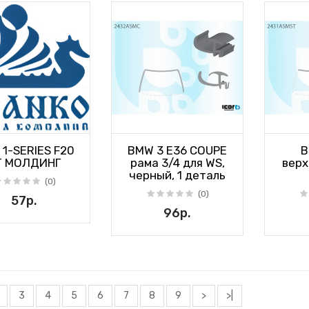
1-SERIES F20
BMW 3 E36 COUPE
B
T МОЛДИНГ
рама 3/4 для WS,
верх
черный, 1 деталь
(0)
(0)
57р.
96р.
3
4
5
6
7
8
9
>
>|