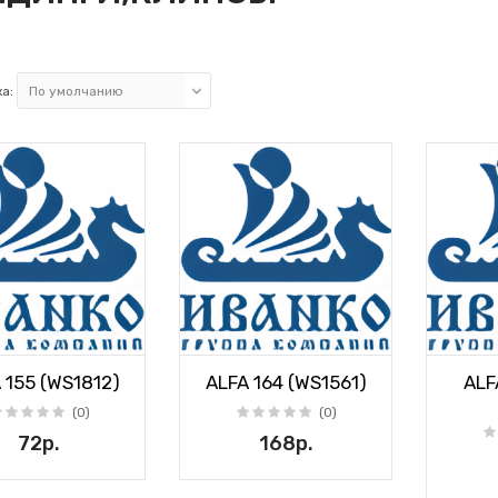
а:
 155 (WS1812)
ALFA 164 (WS1561)
ALF
(0)
(0)
72р.
168р.