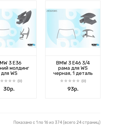
MW 3 E36
BMW 3 E46 3/4
ний молдинг
рама для WS
для WS
черная, 1 деталь
(0)
(0)
30р.
93р.
Показано с 1 по 16 из 374 (всего 24 страниц)