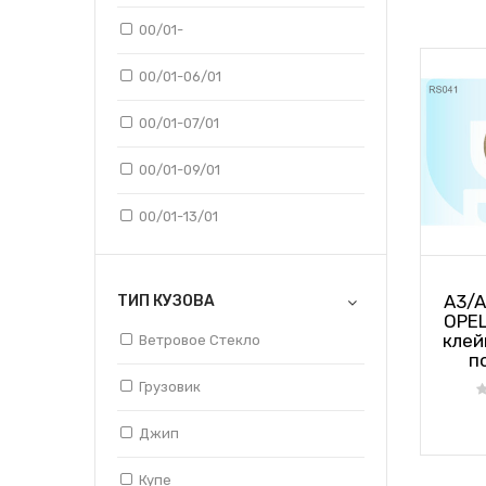
MERCEDES
00/01-
MITSUBISHI
00/01-06/01
3-SERIES F34 GRAN TOURISMO (GT)
NISSAN
309
00/01-07/01
OPEL
323 IV [B469]
00/01-09/01
PEUGEOT
323 V
00/01-13/01
PLYMOUTH
4-RUNNER [RN85]
01/01-04/08
RENAULT
A3/A
ТИП КУЗОВА
405
01/01-06/01
OPEL
клей
Ветровое Стекло
SAAB
407
01/01-09/01
п
Грузовик
SCANIA
5-SERIES E34
01/01-14/01
Джип
SEAT
5-SERIES E39
01/01...
Купе
SKODA