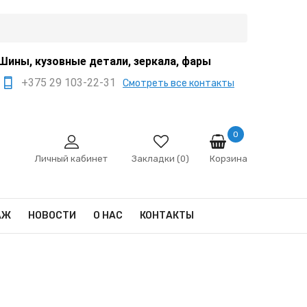
Шины, кузовные детали, зеркала, фары
+375 29 103-22-31
Смотреть все контакты
+375 44 522-67-88
+375 29 666-12-68
0
Корзина
sale@ivanko.by
Личный кабинет
Закладки (0)
Минск, переулок
Промышленный,8/5
АЖ
НОВОСТИ
О НАС
КОНТАКТЫ
Пн - Сб 9:00 - 17:00
Сб,Вс - выходной