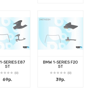
1-SERIES E87
BMW 1-SERIES F20
5T
5T
(0)
(0)
69р.
39р.