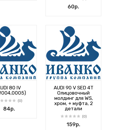
60р.
UDI 80 IV
AUDI 90 V SED 4T
W004,0005)
Олицовочный
молдинг для WS,
(0)
хром, + муфта, 2
84р.
детали
(0)
159р.