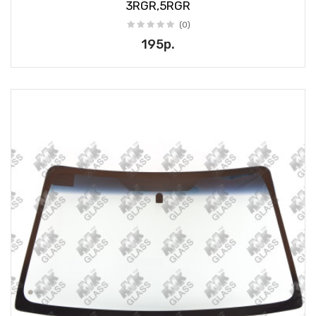
3RGR,5RGR
(0)
195р.