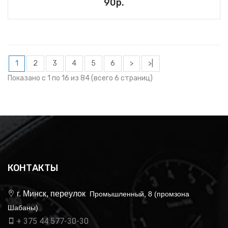
90р.
1
2
3
4
5
6
>
>|
Показано с 1 по 16 из 84 (всего 6 страниц)
КОНТАКТЫ
г. Минск, переулок
Промышленный, 8 (промзона
Шабаны)
+ 375 44 577-30-30