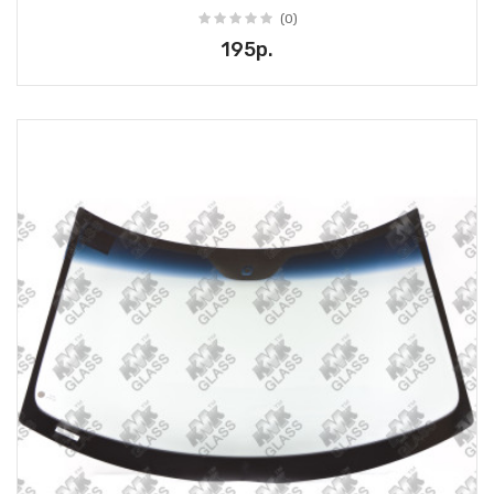
(0)
195р.