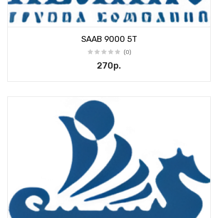
SAAB 9000 5T
(0)
270р.