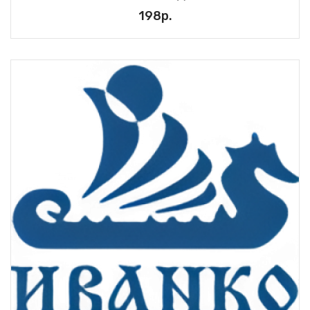
198р.