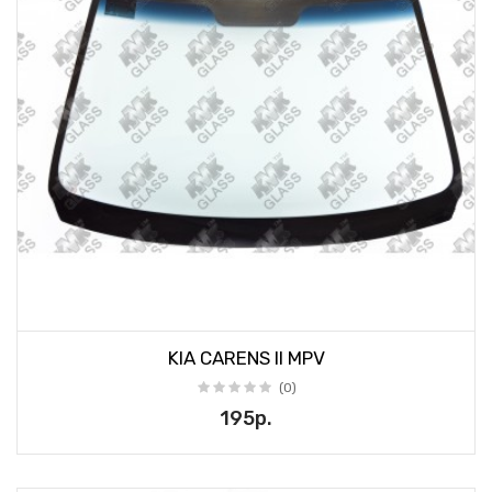
KIA CARENS II MPV
(0)
195р.