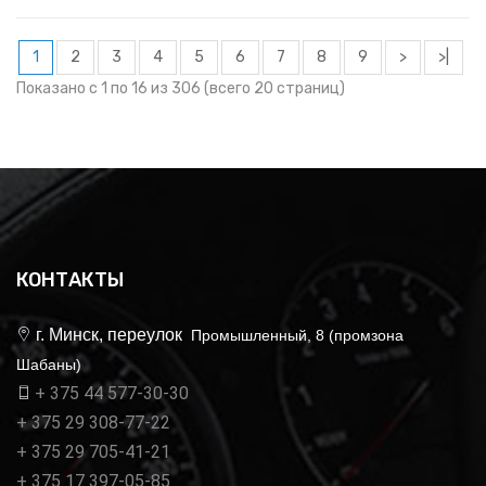
1
2
3
4
5
6
7
8
9
>
>|
Показано с 1 по 16 из 306 (всего 20 страниц)
КОНТАКТЫ
г. Минск, переулок
Промышленный, 8 (промзона
Шабаны)
+ 375 44 577-30-30
+ 375 29 308-77-22
+ 375 29 705-41-21
+ 375 17 397-05-85