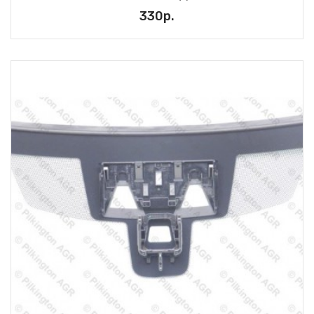
330р.