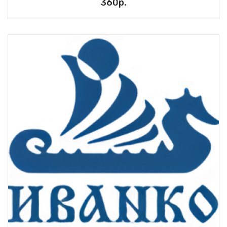
360р.