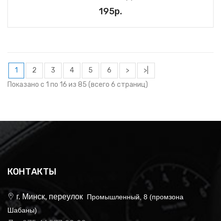
195р.
1
2
3
4
5
6
>
>|
Показано с 1 по 16 из 85 (всего 6 страниц)
КОНТАКТЫ
г. Минск, переулок
Промышленный, 8 (промзона
Шабаны)