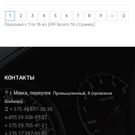
1
2
3
4
5
6
7
8
9
>
>|
Показано с 1 по 16 из 249 (всего 16 страниц)
КОНТАКТЫ
г. Минск, переулок
Промышленный, 8 (промзона
Шабаны)
+ 375 44 577-30-30
+ 375 29 308-77-22
+ 375 29 705-41-21
+ 375 17 397-05-85