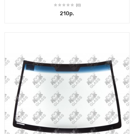
(0)
210р.