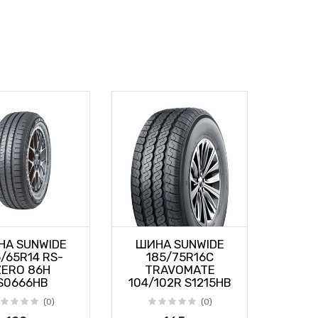
А SUNWIDE
ШИНА SUNWIDE
/65R14 RS-
185/75R16C
ZERO 86H
TRAVOMATE
S0666HB
104/102R S1215HB
(0)
(0)