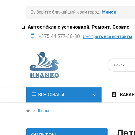
Выберите ближайший к вам город:
Минск
Автостёкла с установкой. Ремонт. Сервис.
+375 44 577-30-30
Смотреть все контакты
+375 29 308-77-22
+375 29 705-41-21
+375 17 397-05-85
+375 29 399-05-45
office@ivanko.by
ВСЕ ТОВАРЫ
ВАКАН
Минск, переулок
Промышленный,8/5
Шины
Пн.-Сб. 8:30 - 20:00
Лет
Вс. 8:30 - 18:00