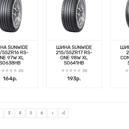
НА SUNWIDE
ШИНА SUNWIDE
ШИН
/55ZR16 RS-
215/55ZR17 RS-
2
NE 97W XL
ONE 98W XL
CO
S0638HB
S0641HB
(0)
(0)
164р.
193р.
3
4
5
6
>
>|