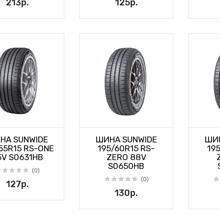
213р.
125р.
НА SUNWIDE
ШИНА SUNWIDE
ШИН
55R15 RS-ONE
195/60R15 RS-
19
5V S0631HB
ZERO 88V
S0650HB
(0)
(0)
127р.
130р.