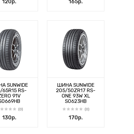
120р.
165р.
А SUNWIDE
ШИНА SUNWIDE
5/65R15 RS-
205/50ZR17 RS-
ZERO 91V
ONE 93W XL
S0669HB
S0623HB
(0)
(0)
130р.
170р.