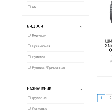
65
70
ВИД ОСИ
75
Ведущая
80
ШИ
215
Прицепная
O
Рулевая
Рулевая/прицепная
НАЗНАЧЕНИЕ
Грузовые
1
2
Легковые