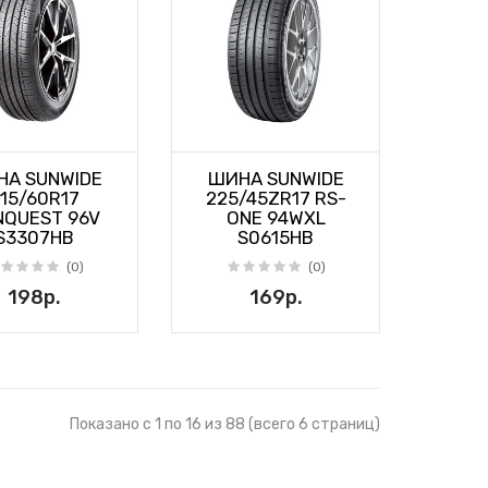
А SUNWIDE
ШИНА SUNWIDE
15/60R17
225/45ZR17 RS-
NQUEST 96V
ONE 94WXL
S3307HB
S0615HB
(0)
(0)
198р.
169р.
Показано с 1 по 16 из 88 (всего 6 страниц)