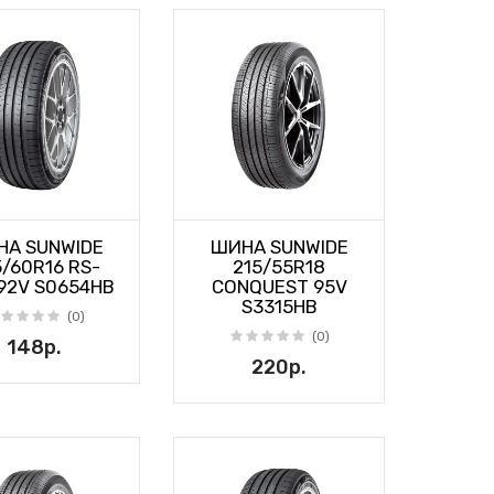
А SUNWIDE
ШИНА SUNWIDE
/60R16 RS-
215/55R18
92V S0654HB
CONQUEST 95V
S3315HB
(0)
(0)
148р.
220р.