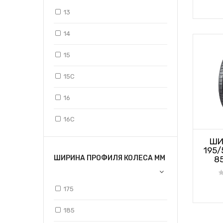
13
14
15
15C
16
16C
ШИ
17
195/
ШИРИНА ПРОФИЛЯ КОЛЕСА ММ
8
17,5
18
175
19
185