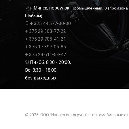
г. Минск, переулок
Промышленный, 8 (промзона
Шабаны)
+ 375 44 577-30-30
+ 375 29 308-77-22
+ 375 29 705-41-21
+ 375 17 397-05-85
+ 375 29 611-63-47
Пн.-Сб. 8:30 - 20:00,
Вс. 8:30 - 18.00
без выходных
© 2026. ООО "Иванко автогрупп" — автомобильные ст