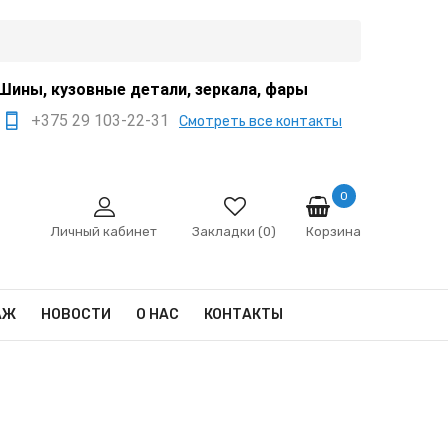
Шины, кузовные детали, зеркала, фары
+375 29 103-22-31
Смотреть все контакты
+375 44 522-67-88
+375 29 666-12-68
0
Корзина
sale@ivanko.by
Личный кабинет
Закладки (0)
Минск, переулок
Промышленный,8/5
АЖ
НОВОСТИ
О НАС
КОНТАКТЫ
Пн - Сб 9:00 - 17:00
Сб,Вс - выходной