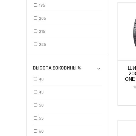
19,5
195
20
205
22,5
215
225
235
ШИ
ВЫСОТА БОКОВИНЫ %
245
20
ONE
40
255
45
295
50
315
55
385
60