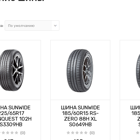
а:
НА SUNWIDE
ШИНА SUNWIDE
ШИН
225/65R17
185/60R15 RS-
185
QUEST 102H
ZERO 88H XL
S3309HB
S0649HB
(0)
(0)