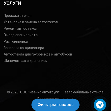
УСЛУГИ
Продажа стекол
Установка и замена автостекол
Ремонт автостекол
Выезд специалиста
Растонировка
Заправка кондиционера
Автостекла для грузовиков и автобусов
Шиномонтаж с хранением
© 2026. ООО "Иванко автогрупп" — автомобильные стекла.
Все права защищены.
Фильтры товаров
Подбор товара