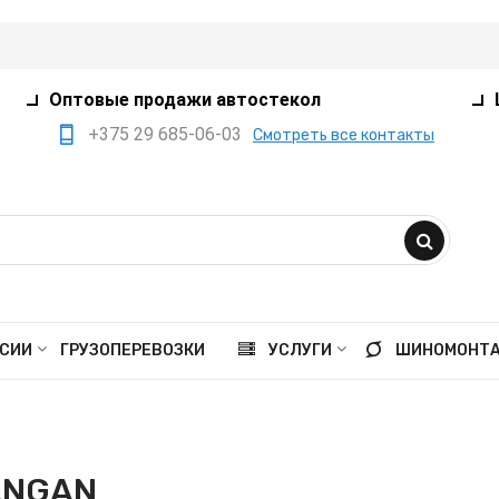
Оптовые продажи автостекол
+375 29 685-06-03
Смотреть все контакты
+375 17 360-75-80
+375 29 385-05-03
+375 29 559-41-21
opt@ivanko.by
Минск, переулок
СИИ
ГРУЗОПЕРЕВОЗКИ
УСЛУГИ
ШИНОМОНТ
Промышленный,8/5
Пн - пт 9:00 - 18:00
Сб 9:00 - 16:00
ANGAN
Вс выходной