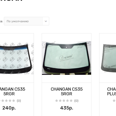
а:
ANGAN CS35
CHANGAN CS35
CHA
5RGR
5RGR
PLU
(0)
(0)
240р.
435р.