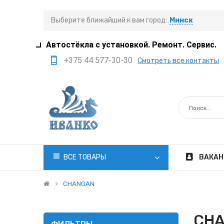
Выберите ближайший к вам город:
Минск
Автостёкла с установкой. Ремонт. Сервис.
+375 44 577-30-30
Смотреть все контакты
+375 29 308-77-22
+375 29 705-41-21
+375 17 397-05-85
+375 29 399-05-45
office@ivanko.by
ВСЕ ТОВАРЫ
ВАКАН
Минск, переулок
Промышленный,8/5
CHANGAN
Пн.-Сб. 8:30 - 20:00
CH
Вс. 8:30 - 18:00