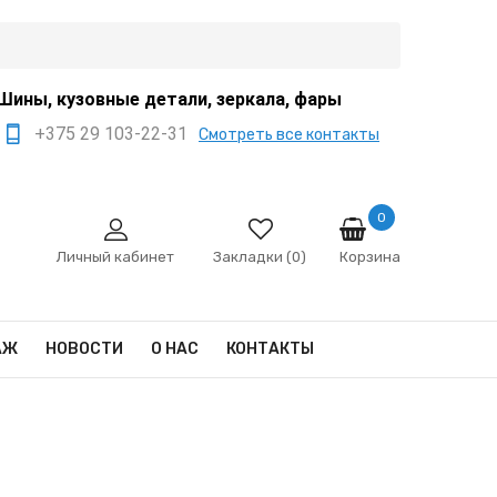
Шины, кузовные детали, зеркала, фары
+375 29 103-22-31
Смотреть все контакты
+375 44 522-67-88
+375 29 666-12-68
0
Корзина
sale@ivanko.by
Личный кабинет
Закладки (0)
Минск, переулок
Промышленный,8/5
АЖ
НОВОСТИ
О НАС
КОНТАКТЫ
Пн - Сб 9:00 - 17:00
Сб,Вс - выходной