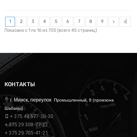
1
2
3
4
5
6
7
8
9
>
>|
Показано с 1 по 16 из 705 (всего 45 страниц)
КОНТАКТЫ
г. Минск, переулок
Промышленный, 8 (промзона
Шабаны)
+ 375 44 577-30-30
+ 375 29 308-77-22
+ 375 29 705-41-21