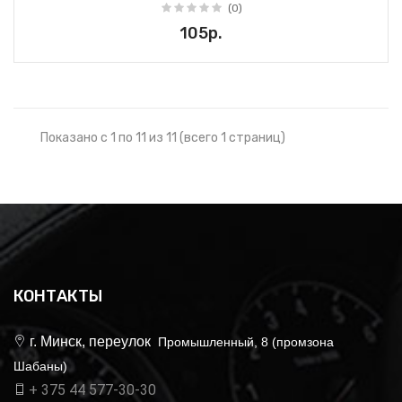
(0)
105р.
Показано с 1 по 11 из 11 (всего 1 страниц)
КОНТАКТЫ
г. Минск, переулок
Промышленный, 8 (промзона
Шабаны)
+ 375 44 577-30-30