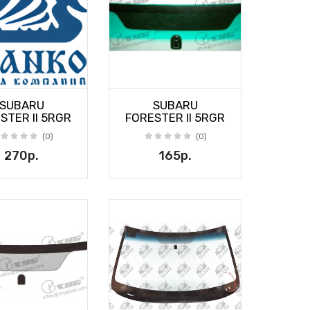
SUBARU
SUBARU
STER II 5RGR
FORESTER II 5RGR
(0)
(0)
270р.
165р.