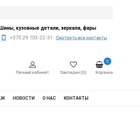
Шины, кузовные детали, зеркала, фары
+375 29 103-22-31
Смотреть все контакты
+375 44 522-67-88
+375 29 666-12-68
0
Корзина
sale@ivanko.by
Личный кабинет
Закладки (0)
Минск, переулок
Промышленный,8/5
АЖ
НОВОСТИ
О НАС
КОНТАКТЫ
Пн - Сб 9:00 - 17:00
Сб,Вс - выходной