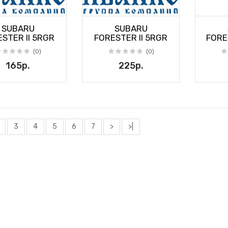
SUBARU
SUBARU
STER II 5RGR
FORESTER II 5RGR
FORE
(0)
(0)
165р.
225р.
3
4
5
6
7
>
>|