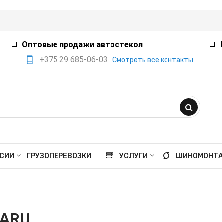
Оптовые продажи автостекол
+375 29 685-06-03
Смотреть все контакты
+375 17 360-75-80
+375 29 385-05-03
+375 29 559-41-21
opt@ivanko.by
Минск, переулок
СИИ
ГРУЗОПЕРЕВОЗКИ
УСЛУГИ
ШИНОМОНТ
Промышленный,8/5
Пн - пт 9:00 - 18:00
Сб 9:00 - 16:00
ARU
Вс выходной