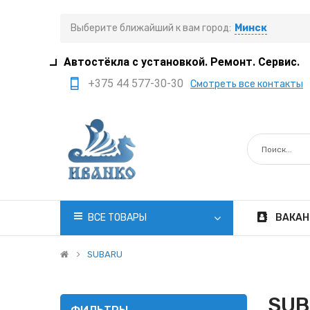
Выберите ближайший к вам город:
Минск
Автостёкла с установкой. Ремонт. Сервис.
+375 44 577-30-30
Смотреть все контакты
+375 29 308-77-22
+375 29 705-41-21
+375 17 397-05-85
+375 29 399-05-45
office@ivanko.by
ВСЕ ТОВАРЫ
ВАКАН
Минск, переулок
Промышленный,8/5
SUBARU
Пн.-Сб. 8:30 - 20:00
SUB
Вс. 8:30 - 18:00