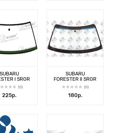
SUBARU
SUBARU
STER I 5RGR
FORESTER II 5RGR
(0)
(0)
225р.
180р.