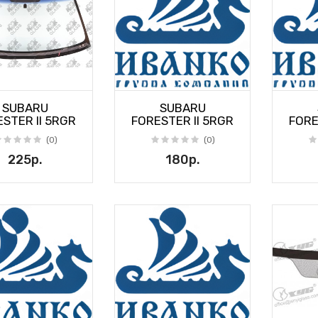
SUBARU
SUBARU
STER II 5RGR
FORESTER II 5RGR
FORE
(0)
(0)
225р.
180р.