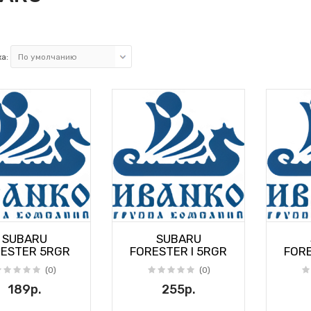
а:
SUBARU
SUBARU
ESTER 5RGR
FORESTER I 5RGR
FORE
(0)
(0)
189р.
255р.