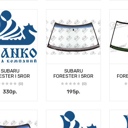
SUBARU
SUBARU
ESTER I 5RGR
FORESTER I 5RGR
FORE
(0)
(0)
330р.
195р.