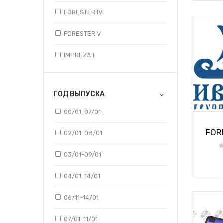
FORESTER IV
FORESTER V
IMPREZA I
IMPREZA II HBK
ГОД ВЫПУСКА
IMPREZA II LIM
00/01-07/01
IMPREZA III
FOR
02/01-08/01
IMPREZA IV
03/01-09/01
JUSTY I
04/01-14/01
JUSTY II
06/11-14/01
LEGACY
07/01-11/01