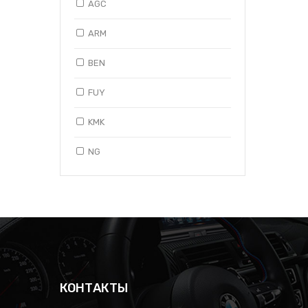
AGC
ARM
BEN
FUY
KMK
NG
PL
SG
SK
TEM
КОНТАКТЫ
XYG