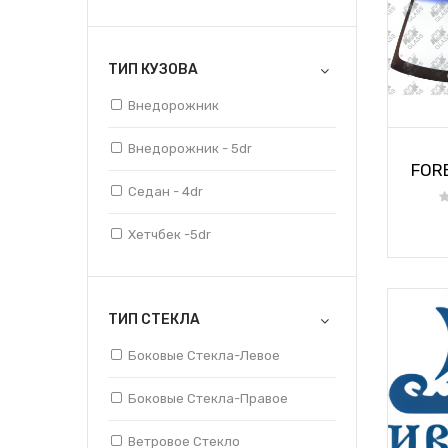
LEGACY / OUTBACK
08/01-13/01
TRIBECA B9
ТИП КУЗОВА
09/01-14/01
Внедорожник
11/01-16/01
Внедорожник - 5dr
13/01-19/01
FORE
Седан - 4dr
14/01-19/01
Хетчбек -5dr
19/01-
89/01 - 94/01
ТИП СТЕКЛА
89/01-93/01
Боковые Стекла-Левое
89/01-96/01
Боковые Стекла-Правое
92/01-00/01
Ветровое Стекло