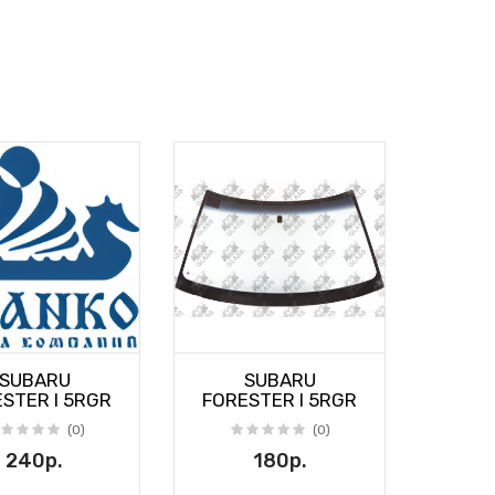
SUBARU
SUBARU
STER I 5RGR
FORESTER I 5RGR
(0)
(0)
240р.
180р.