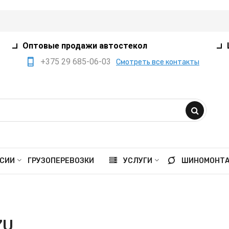
Оптовые продажи автостекол
+375 29 685-06-03
Смотреть все контакты
+375 17 360-75-80
+375 29 385-05-03
+375 29 559-41-21
opt@ivanko.by
Минск, переулок
СИИ
ГРУЗОПЕРЕВОЗКИ
УСЛУГИ
ШИНОМОНТ
Промышленный,8/5
Пн - пт 9:00 - 18:00
Сб 9:00 - 16:00
ZU
Вс выходной