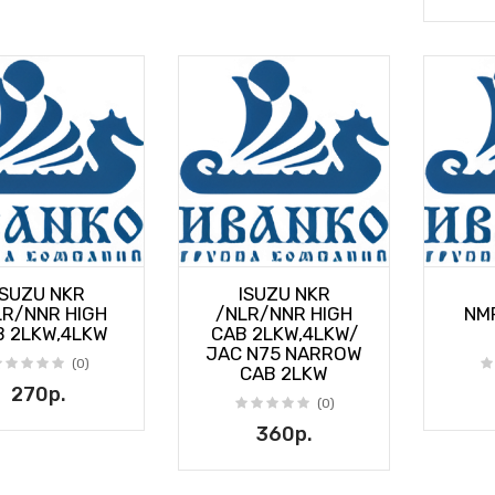
ISUZU NKR
ISUZU NKR
LR/NNR HIGH
/NLR/NNR HIGH
NM
B 2LKW,4LKW
CAB 2LKW,4LKW/
JAC N75 NARROW
(0)
CAB 2LKW
270р.
(0)
360р.