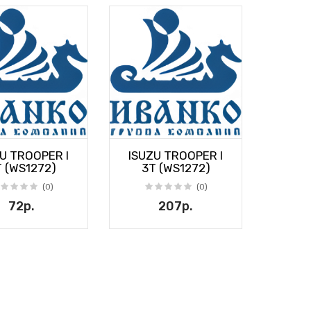
U TROOPER I
ISUZU TROOPER I
 (WS1272)
3T (WS1272)
(0)
(0)
72р.
207р.