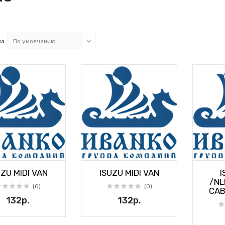
а:
UZU MIDI VAN
ISUZU MIDI VAN
I
/NL
(0)
(0)
CAB
132р.
132р.