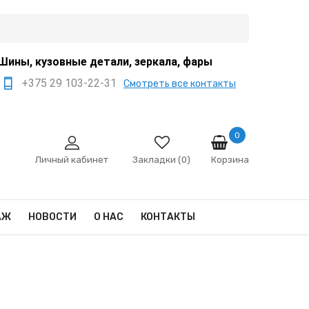
Шины, кузовные детали, зеркала, фары
+375 29 103-22-31
Смотреть все контакты
+375 44 522-67-88
+375 29 666-12-68
0
Корзина
sale@ivanko.by
Личный кабинет
Закладки (0)
Минск, переулок
Промышленный,8/5
АЖ
НОВОСТИ
О НАС
КОНТАКТЫ
Пн - Сб 9:00 - 17:00
Сб,Вс - выходной