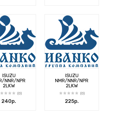
ISUZU
ISUZU
R/NNR/NPR
NMR/NNR/NPR
2LKW
2LKW
(0)
(0)
240р.
225р.