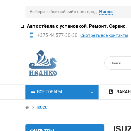
Выберите ближайший к вам город:
Минск
Автостёкла с установкой. Ремонт. Сервис.
+375 44 577-30-30
Смотреть все контакты
+375 29 308-77-22
+375 29 705-41-21
+375 17 397-05-85
+375 29 399-05-45
office@ivanko.by
ВСЕ ТОВАРЫ
ВАКАН
Минск, переулок
Промышленный,8/5
ISUZU
Пн.-Сб. 8:30 - 20:00
ISU
Вс. 8:30 - 18:00