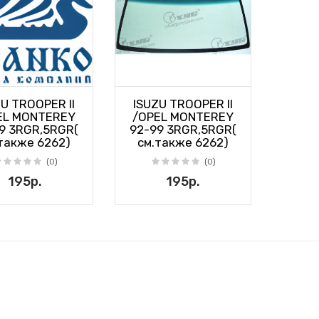
U TROOPER II
ISUZU TROOPER II
EL MONTEREY
/OPEL MONTEREY
9 3RGR,5RGR(
92-99 3RGR,5RGR(
также 6262)
см.также 6262)
(0)
(0)
195р.
195р.