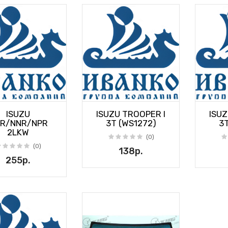
ISUZU
ISUZU TROOPER I
ISUZ
R/NNR/NPR
3T (WS1272)
3T
2LKW
(0)
(0)
138р.
255р.