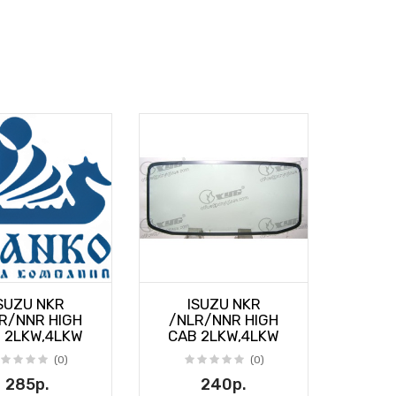
SUZU NKR
ISUZU NKR
R/NNR HIGH
/NLR/NNR HIGH
 2LKW,4LKW
CAB 2LKW,4LKW
(0)
(0)
285р.
240р.