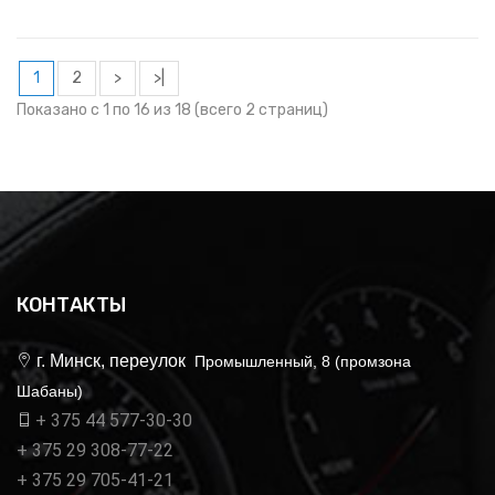
1
2
>
>|
Показано с 1 по 16 из 18 (всего 2 страниц)
КОНТАКТЫ
г. Минск, переулок
Промышленный, 8 (промзона
Шабаны)
+ 375 44 577-30-30
+ 375 29 308-77-22
+ 375 29 705-41-21