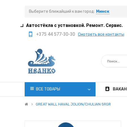
Выберите ближайший к вам город:
Минск
Автостёкла с установкой. Ремонт. Сервис.
+375 44 577-30-30
Смотреть все контакты
+375 29 308-77-22
+375 29 705-41-21
+375 17 397-05-85
+375 29 399-05-45
office@ivanko.by
ВСЕ ТОВАРЫ
ВАКАН
Минск, переулок
Промышленный,8/5
GREAT WALL HAVAL JOLION/CHULIAN 5RGR
Пн.-Сб. 8:30 - 20:00
Вс. 8:30 - 18:00