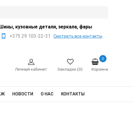
Шины, кузовные детали, зеркала, фары
+375 29 103-22-31
Смотреть все контакты
+375 44 522-67-88
+375 29 666-12-68
0
Корзина
sale@ivanko.by
Личный кабинет
Закладки (0)
Минск, переулок
Промышленный,8/5
АЖ
НОВОСТИ
О НАС
КОНТАКТЫ
Пн - Сб 9:00 - 17:00
Сб,Вс - выходной