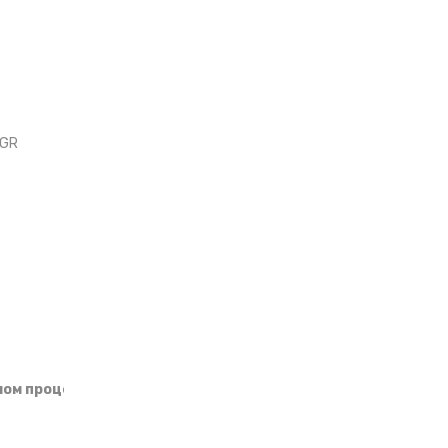
RGR
ом процессе (характеристика):
Нет