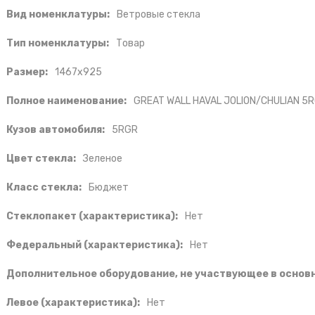
Вид номенклатуры:
Ветровые стекла
Тип номенклатуры:
Товар
Размер:
1467x925
Полное наименование:
GREAT WALL HAVAL JOLION/CHULIAN 5
Кузов автомобиля:
5RGR
Цвет стекла:
Зеленое
Класс стекла:
Бюджет
Стеклопакет (характеристика):
Нет
Федеральный (характеристика):
Нет
Дополнительное оборудование, не участвующее в основн
Левое (характеристика):
Нет