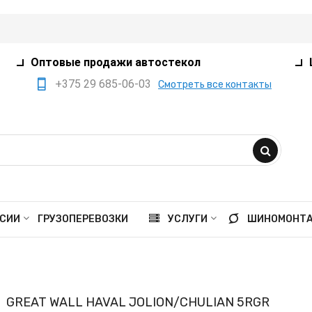
Оптовые продажи автостекол
+375 29 685-06-03
Смотреть все контакты
+375 17 360-75-80
+375 29 385-05-03
+375 29 559-41-21
opt@ivanko.by
Минск, переулок
СИИ
ГРУЗОПЕРЕВОЗКИ
УСЛУГИ
ШИНОМОНТ
Промышленный,8/5
Пн - пт 9:00 - 18:00
Сб 9:00 - 16:00
GREAT WALL HAVAL JOLION/CHULIAN 5RGR
Вс выходной