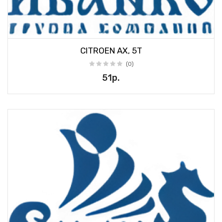
CITROEN AX, 5T
(0)
51р.