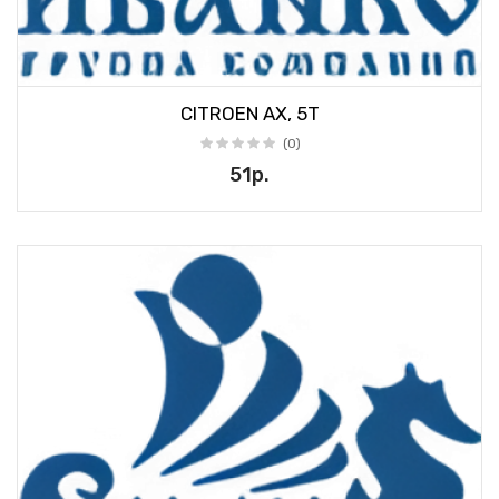
CITROEN AX, 5T
(0)
51р.