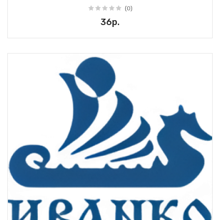
(0)
36р.