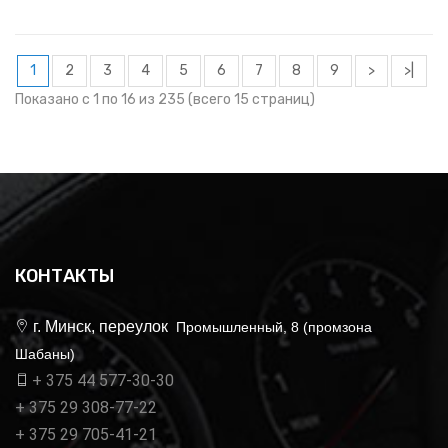
1
2
3
4
5
6
7
8
9
>
>|
Показано с 1 по 16 из 235 (всего 15 страниц)
КОНТАКТЫ
г. Минск, переулок
Промышленный, 8 (промзона
Шабаны)
+ 375 44 577-30-30
+ 375 29 308-77-22
+ 375 29 705-41-21