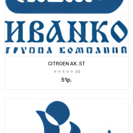
CITROEN AX, 5T
(0)
51р.