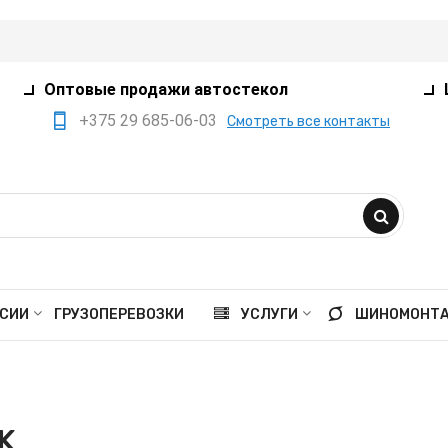
Оптовые продажи автостекол
+375 29 685-06-03
Смотреть все контакты
+375 17 360-75-80
+375 29 385-05-03
+375 29 559-41-21
opt@ivanko.by
Минск, переулок
СИИ
ГРУЗОПЕРЕВОЗКИ
УСЛУГИ
ШИНОМОНТ
Промышленный,8/5
Пн - пт 9:00 - 18:00
Сб 9:00 - 16:00
K
Вс выходной