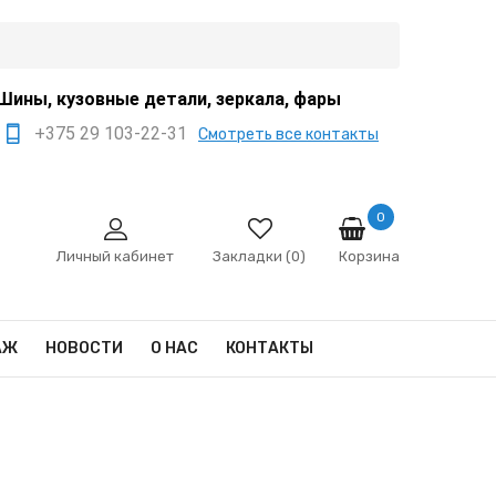
Шины, кузовные детали, зеркала, фары
+375 29 103-22-31
Смотреть все контакты
+375 44 522-67-88
+375 29 666-12-68
0
Корзина
sale@ivanko.by
Личный кабинет
Закладки (0)
Минск, переулок
Промышленный,8/5
АЖ
НОВОСТИ
О НАС
КОНТАКТЫ
Пн - Сб 9:00 - 17:00
Сб,Вс - выходной