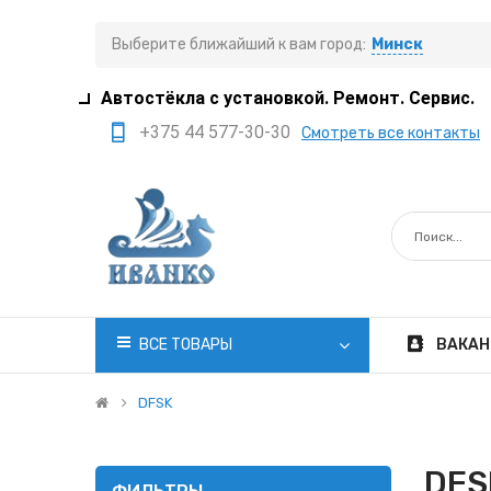
Выберите ближайший к вам город:
Минск
Автостёкла с установкой. Ремонт. Сервис.
+375 44 577-30-30
Смотреть все контакты
+375 29 308-77-22
+375 29 705-41-21
+375 17 397-05-85
+375 29 399-05-45
office@ivanko.by
ВСЕ ТОВАРЫ
ВАКАН
Минск, переулок
Промышленный,8/5
DFSK
Пн.-Сб. 8:30 - 20:00
DFS
Вс. 8:30 - 18:00