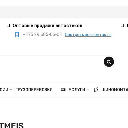
Оптовые продажи автостекол
+375 29 685-06-03
Смотреть все контакты
+375 17 360-75-80
+375 29 385-05-03
+375 29 559-41-21
opt@ivanko.by
Минск, переулок
СИИ
ГРУЗОПЕРЕВОЗКИ
УСЛУГИ
ШИНОМОНТ
Промышленный,8/5
Пн - пт 9:00 - 18:00
Сб 9:00 - 16:00
TMEIS
Вс выходной