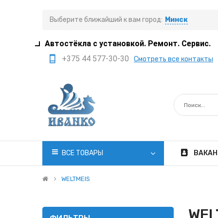
Выберите ближайший к вам город:
Минск
Автостёкла с установкой. Ремонт. Сервис.
+375 44 577-30-30
Смотреть все контакты
+375 29 308-77-22
+375 29 705-41-21
+375 17 397-05-85
+375 29 399-05-45
office@ivanko.by
ВСЕ ТОВАРЫ
ВАКАН
Минск, переулок
Промышленный,8/5
WELTMEIS
Пн.-Сб. 8:30 - 20:00
WEL
Вс. 8:30 - 18:00