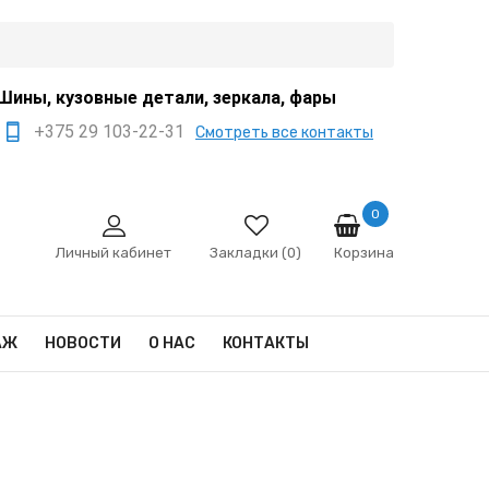
Шины, кузовные детали, зеркала, фары
+375 29 103-22-31
Смотреть все контакты
+375 44 522-67-88
+375 29 666-12-68
0
Корзина
sale@ivanko.by
Личный кабинет
Закладки (0)
Минск, переулок
Промышленный,8/5
АЖ
НОВОСТИ
О НАС
КОНТАКТЫ
Пн - Сб 9:00 - 17:00
Сб,Вс - выходной