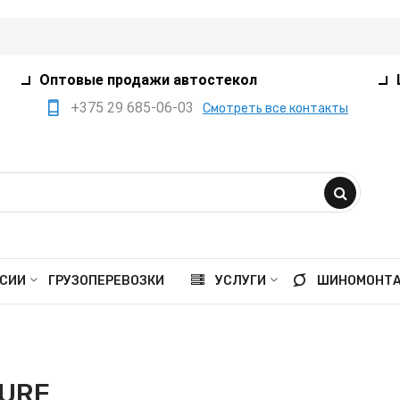
Оптовые продажи автостекол
+375 29 685-06-03
Смотреть все контакты
+375 17 360-75-80
+375 29 385-05-03
+375 29 559-41-21
opt@ivanko.by
Минск, переулок
СИИ
ГРУЗОПЕРЕВОЗКИ
УСЛУГИ
ШИНОМОНТ
Промышленный,8/5
Пн - пт 9:00 - 18:00
Сб 9:00 - 16:00
URE
Вс выходной