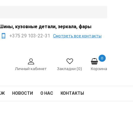
Шины, кузовные детали, зеркала, фары
+375 29 103-22-31
Смотреть все контакты
+375 44 522-67-88
+375 29 666-12-68
0
Корзина
sale@ivanko.by
Личный кабинет
Закладки (0)
Минск, переулок
Промышленный,8/5
АЖ
НОВОСТИ
О НАС
КОНТАКТЫ
Пн - Сб 9:00 - 17:00
Сб,Вс - выходной