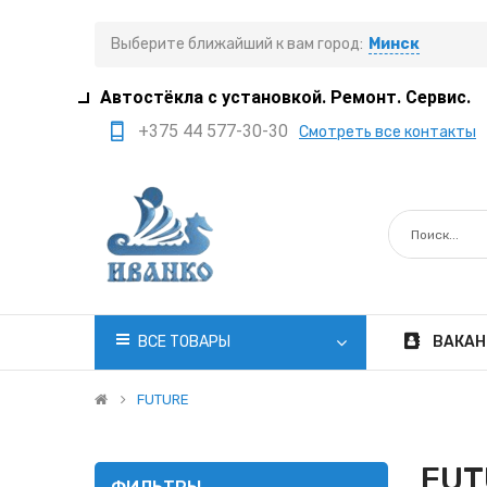
Выберите ближайший к вам город:
Минск
Автостёкла с установкой. Ремонт. Сервис.
+375 44 577-30-30
Смотреть все контакты
+375 29 308-77-22
+375 29 705-41-21
+375 17 397-05-85
+375 29 399-05-45
office@ivanko.by
ВСЕ ТОВАРЫ
ВАКАН
Минск, переулок
Промышленный,8/5
FUTURE
Пн.-Сб. 8:30 - 20:00
FUT
Вс. 8:30 - 18:00