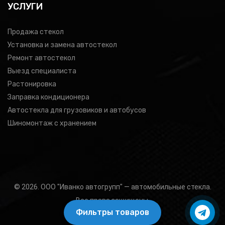
УСЛУГИ
Продажа стекол
Установка и замена автостекол
Ремонт автостекол
Выезд специалиста
Растонировка
Заправка кондиционера
Автостекла для грузовиков и автобусов
Шиномонтаж с хранением
© 2026. ООО "Иванко автогрупп" — автомобильные стекла.
Все права защищены.
Фильтры товаров
Подбор товара