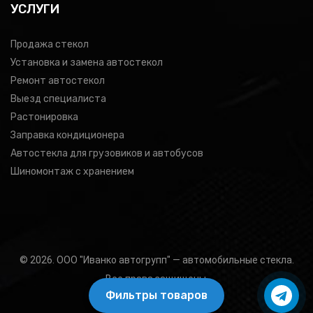
УСЛУГИ
Продажа стекол
Установка и замена автостекол
Ремонт автостекол
Выезд специалиста
Растонировка
Заправка кондиционера
Автостекла для грузовиков и автобусов
Шиномонтаж с хранением
© 2026. ООО "Иванко автогрупп" — автомобильные стекла.
Все права защищены.
Фильтры товаров
Подбор товара