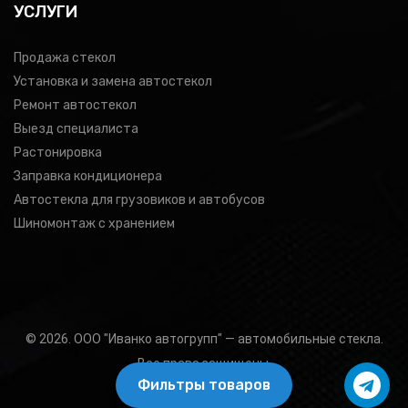
УСЛУГИ
Продажа стекол
Установка и замена автостекол
Ремонт автостекол
Выезд специалиста
Растонировка
Заправка кондиционера
Автостекла для грузовиков и автобусов
Шиномонтаж с хранением
© 2026. ООО "Иванко автогрупп" — автомобильные стекла.
Все права защищены.
Фильтры товаров
Подбор товара