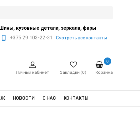
Шины, кузовные детали, зеркала, фары
+375 29 103-22-31
Смотреть все контакты
+375 44 522-67-88
+375 29 666-12-68
0
Корзина
sale@ivanko.by
Личный кабинет
Закладки (0)
Минск, переулок
Промышленный,8/5
АЖ
НОВОСТИ
О НАС
КОНТАКТЫ
Пн - Сб 9:00 - 17:00
Сб,Вс - выходной