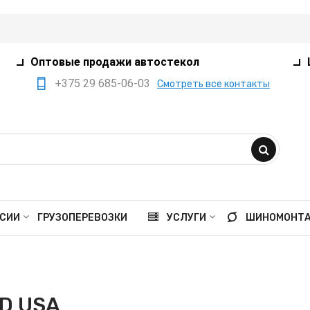
Оптовые продажи автостекол
+375 29 685-06-03
Смотреть все контакты
+375 17 360-75-80
+375 29 385-05-03
+375 29 559-41-21
opt@ivanko.by
Минск, переулок
СИИ
ГРУЗОПЕРЕВОЗКИ
УСЛУГИ
ШИНОМОНТ
Промышленный,8/5
Пн - пт 9:00 - 18:00
Сб 9:00 - 16:00
D USA
Вс выходной