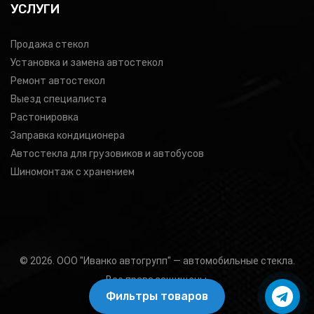
УСЛУГИ
Продажа стекол
Установка и замена автостекол
Ремонт автостекол
Выезд специалиста
Растонировка
Заправка кондиционера
Автостекла для грузовиков и автобусов
Шиномонтаж с хранением
© 2026. ООО "Иванко автогрупп" — автомобильные стекла.
Все права защищены.
Фильтры товаров
Подбор товара