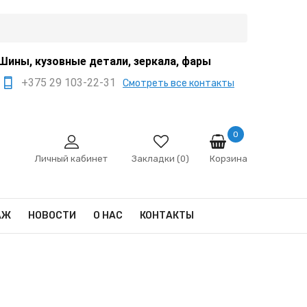
Шины, кузовные детали, зеркала, фары
+375 29 103-22-31
Смотреть все контакты
+375 44 522-67-88
+375 29 666-12-68
0
Корзина
sale@ivanko.by
Личный кабинет
Закладки (0)
Минск, переулок
Промышленный,8/5
АЖ
НОВОСТИ
О НАС
КОНТАКТЫ
Пн - Сб 9:00 - 17:00
Сб,Вс - выходной