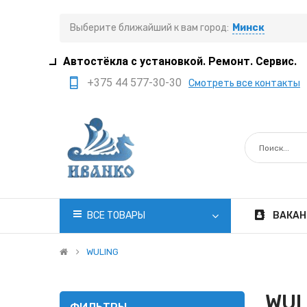
Выберите ближайший к вам город:
Минск
Автостёкла с установкой. Ремонт. Сервис.
+375 44 577-30-30
Смотреть все контакты
+375 29 308-77-22
+375 29 705-41-21
+375 17 397-05-85
+375 29 399-05-45
office@ivanko.by
ВСЕ ТОВАРЫ
ВАКАН
Минск, переулок
Промышленный,8/5
WULING
Пн.-Сб. 8:30 - 20:00
WUL
Вс. 8:30 - 18:00