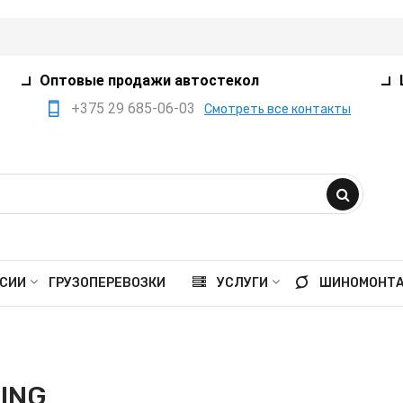
Оптовые продажи автостекол
+375 29 685-06-03
Смотреть все контакты
+375 17 360-75-80
+375 29 385-05-03
+375 29 559-41-21
opt@ivanko.by
Минск, переулок
СИИ
ГРУЗОПЕРЕВОЗКИ
УСЛУГИ
ШИНОМОНТ
Промышленный,8/5
Пн - пт 9:00 - 18:00
Сб 9:00 - 16:00
ING
Вс выходной