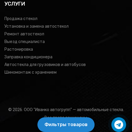
УСЛУГИ
Продажа стекол
Установка и замена автостекол
Ремонт автостекол
Выезд специалиста
Растонировка
Заправка кондиционера
Автостекла для грузовиков и автобусов
Шиномонтаж с хранением
© 2026. ООО "Иванко автогрупп" — автомобильные стекла.
Все права защищены.
Фильтры товаров
Подбор товара