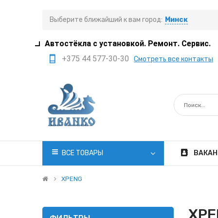
Выберите ближайший к вам город:
Минск
Автостёкла с установкой. Ремонт. Сервис.
+375 44 577-30-30
Смотреть все контакты
+375 29 308-77-22
+375 29 705-41-21
+375 17 397-05-85
+375 29 399-05-45
office@ivanko.by
ВСЕ ТОВАРЫ
ВАКАН
Минск, переулок
Промышленный,8/5
XPENG
Пн.-Сб. 8:30 - 20:00
XPE
Вс. 8:30 - 18:00