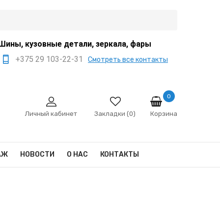
Шины, кузовные детали, зеркала, фары
+375 29 103-22-31
Смотреть все контакты
+375 44 522-67-88
+375 29 666-12-68
0
Корзина
sale@ivanko.by
Личный кабинет
Закладки (0)
Минск, переулок
Промышленный,8/5
АЖ
НОВОСТИ
О НАС
КОНТАКТЫ
Пн - Сб 9:00 - 17:00
Сб,Вс - выходной