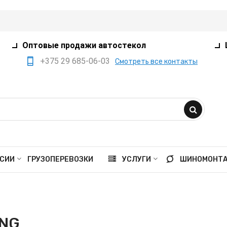
Оптовые продажи автостекол
+375 29 685-06-03
Смотреть все контакты
+375 17 360-75-80
+375 29 385-05-03
+375 29 559-41-21
opt@ivanko.by
Минск, переулок
СИИ
ГРУЗОПЕРЕВОЗКИ
УСЛУГИ
ШИНОМОНТ
Промышленный,8/5
Пн - пт 9:00 - 18:00
Сб 9:00 - 16:00
NG
Вс выходной