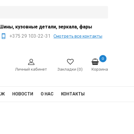
Шины, кузовные детали, зеркала, фары
+375 29 103-22-31
Смотреть все контакты
+375 44 522-67-88
+375 29 666-12-68
0
Корзина
sale@ivanko.by
Личный кабинет
Закладки (0)
Минск, переулок
Промышленный,8/5
АЖ
НОВОСТИ
О НАС
КОНТАКТЫ
Пн - Сб 9:00 - 17:00
Сб,Вс - выходной