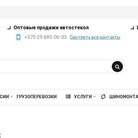
Оптовые продажи автостекол
+375 29 685-06-03
Смотреть все контакты
+375 17 360-75-80
+375 29 385-05-03
+375 29 559-41-21
opt@ivanko.by
Минск, переулок
СИИ
ГРУЗОПЕРЕВОЗКИ
УСЛУГИ
ШИНОМОНТ
Промышленный,8/5
Пн - пт 9:00 - 18:00
Сб 9:00 - 16:00
C
Вс выходной