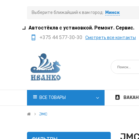
Выберите ближайший к вам город:
Минск
Автостёкла с установкой. Ремонт. Сервис.
+375 44 577-30-30
Смотреть все контакты
+375 29 308-77-22
+375 29 705-41-21
+375 17 397-05-85
+375 29 399-05-45
office@ivanko.by
ВСЕ ТОВАРЫ
ВАКАН
Минск, переулок
Промышленный,8/5
JMC
Пн.-Сб. 8:30 - 20:00
JM
Вс. 8:30 - 18:00