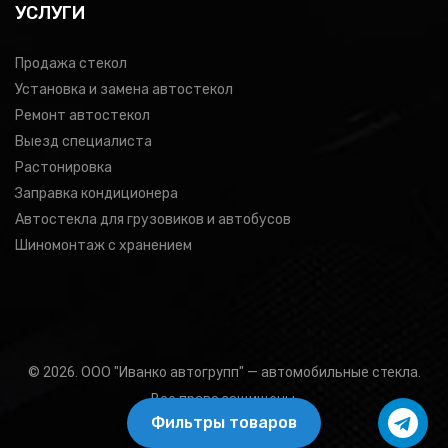
УСЛУГИ
Продажа стекол
Установка и замена автостекол
Ремонт автостекол
Выезд специалиста
Растонировка
Заправка кондиционера
Автостекла для грузовиков и автобусов
Шиномонтаж с хранением
© 2026. ООО "Иванко автогрупп" — автомобильные стекла.
Все права защищены.
Фильтры товаров
Подбор товара