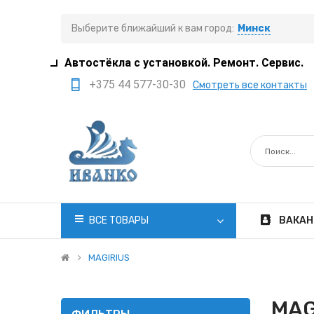
Выберите ближайший к вам город:
Минск
Автостёкла с установкой. Ремонт. Сервис.
+375 44 577-30-30
Смотреть все контакты
+375 29 308-77-22
+375 29 705-41-21
+375 17 397-05-85
+375 29 399-05-45
office@ivanko.by
ВСЕ ТОВАРЫ
ВАКАН
Минск, переулок
Промышленный,8/5
MAGIRIUS
Пн.-Сб. 8:30 - 20:00
MAG
Вс. 8:30 - 18:00