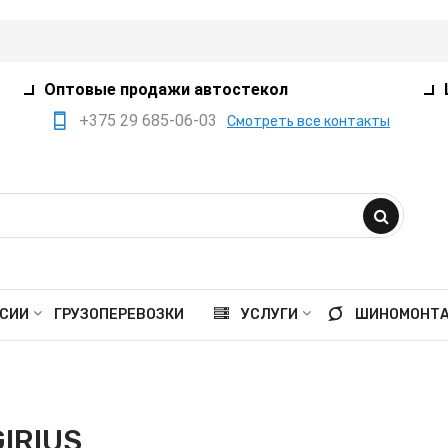
Оптовые продажи автостекол
+375 29 685-06-03
Смотреть все контакты
+375 17 360-75-80
+375 29 385-05-03
+375 29 559-41-21
opt@ivanko.by
Минск, переулок
СИИ
ГРУЗОПЕРЕВОЗКИ
УСЛУГИ
ШИНОМОНТ
Промышленный,8/5
Пн - пт 9:00 - 18:00
Сб 9:00 - 16:00
IRIUS
Вс выходной