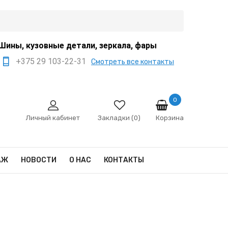
Шины, кузовные детали, зеркала, фары
+375 29 103-22-31
Смотреть все контакты
+375 44 522-67-88
+375 29 666-12-68
0
Корзина
sale@ivanko.by
Личный кабинет
Закладки (0)
Минск, переулок
Промышленный,8/5
АЖ
НОВОСТИ
О НАС
КОНТАКТЫ
Пн - Сб 9:00 - 17:00
Сб,Вс - выходной