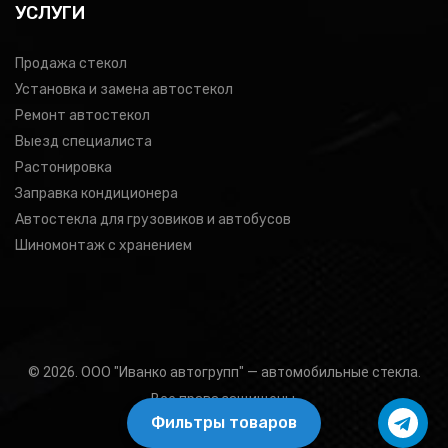
УСЛУГИ
Продажа стекол
Установка и замена автостекол
Ремонт автостекол
Выезд специалиста
Растонировка
Заправка кондиционера
Автостекла для грузовиков и автобусов
Шиномонтаж с хранением
© 2026. ООО "Иванко автогрупп" — автомобильные стекла.
Все права защищены.
Фильтры товаров
Подбор товара