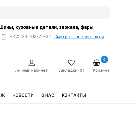
Шины, кузовные детали, зеркала, фары
+375 29 103-22-31
Смотреть все контакты
+375 44 522-67-88
+375 29 666-12-68
0
Корзина
sale@ivanko.by
Личный кабинет
Закладки (0)
Минск, переулок
Промышленный,8/5
АЖ
НОВОСТИ
О НАС
КОНТАКТЫ
Пн - Сб 9:00 - 17:00
Сб,Вс - выходной