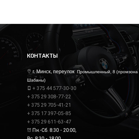
КОНТАКТЫ
г. Минск, переулок
Промышленный, 8 (промзона
Шабаны)
+ 375 44 577-30-30
+ 375 29 308-77-22
+ 375 29 705-41-21
+ 375 17 397-05-85
+ 375 29 611-63-47
Пн.-Сб. 8:30 - 20:00,
Вс. 8:30 - 18.00