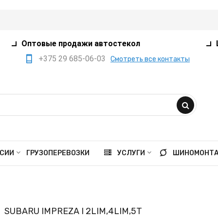
Оптовые продажи автостекол
+375 29 685-06-03
Смотреть все контакты
+375 17 360-75-80
+375 29 385-05-03
+375 29 559-41-21
opt@ivanko.by
Минск, переулок
СИИ
ГРУЗОПЕРЕВОЗКИ
УСЛУГИ
ШИНОМОНТ
Промышленный,8/5
Пн - пт 9:00 - 18:00
Сб 9:00 - 16:00
SUBARU IMPREZA I 2LIM,4LIM,5T
Вс выходной