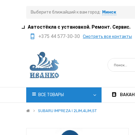
Выберите ближайший к вам город:
Минск
Автостёкла с установкой. Ремонт. Сервис.
+375 44 577-30-30
Смотреть все контакты
+375 29 308-77-22
+375 29 705-41-21
+375 17 397-05-85
+375 29 399-05-45
office@ivanko.by
ВСЕ ТОВАРЫ
ВАКАН
Минск, переулок
Промышленный,8/5
SUBARU IMPREZA I 2LIM,4LIM,5T
Пн.-Сб. 8:30 - 20:00
Вс. 8:30 - 18:00