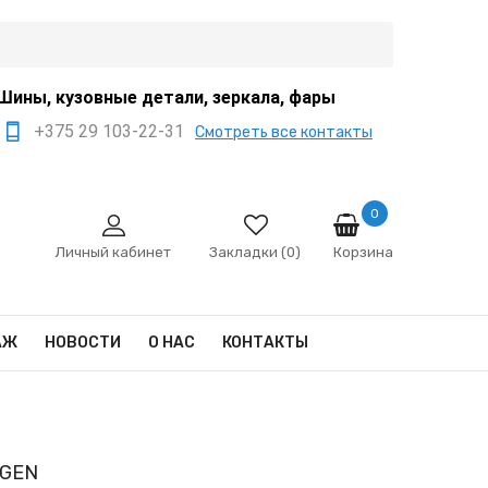
Шины, кузовные детали, зеркала, фары
+375 29 103-22-31
Смотреть все контакты
+375 44 522-67-88
+375 29 666-12-68
0
Корзина
sale@ivanko.by
Личный кабинет
Закладки (0)
Минск, переулок
Промышленный,8/5
АЖ
НОВОСТИ
О НАС
КОНТАКТЫ
Пн - Сб 9:00 - 17:00
Сб,Вс - выходной
AGEN