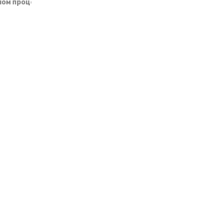
ом процессе (характеристика):
Нет