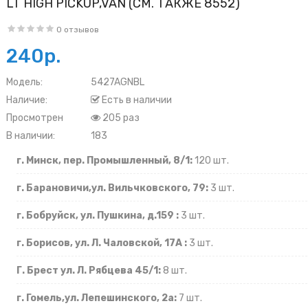
LT HIGH PICKUP,VAN (СМ. ТАКЖЕ 8552)
0 отзывов
240р.
Модель:
5427AGNBL
Наличие:
Есть в наличии
Просмотрен
205 раз
В наличии:
183
г. Минск, пер. Промышленный, 8/1:
120 шт.
г. Барановичи,ул. Вильчковского, 79:
3 шт.
г. Бобруйск, ул. Пушкина, д.159 :
3 шт.
г. Борисов, ул. Л. Чаловской, 17А :
3 шт.
Г. Брест ул. Л. Рябцева 45/1:
8 шт.
г. Гомель,ул. Лепешинского, 2а:
7 шт.