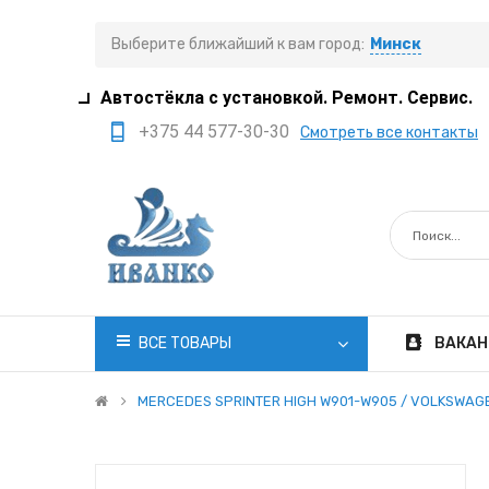
Выберите ближайший к вам город:
Минск
Автостёкла с установкой. Ремонт. Сервис.
+375 44 577-30-30
Смотреть все контакты
+375 29 308-77-22
+375 29 705-41-21
+375 17 397-05-85
+375 29 399-05-45
office@ivanko.by
ВСЕ ТОВАРЫ
ВАКАН
Минск, переулок
Промышленный,8/5
MERCEDES SPRINTER HIGH W901-W905 / VOLKSWAGEN
Пн.-Сб. 8:30 - 20:00
Вс. 8:30 - 18:00