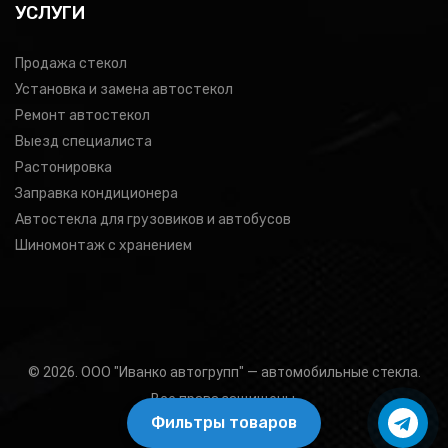
УСЛУГИ
Продажа стекол
Установка и замена автостекол
Ремонт автостекол
Выезд специалиста
Растонировка
Заправка кондиционера
Автостекла для грузовиков и автобусов
Шиномонтаж с хранением
© 2026. ООО "Иванко автогрупп" — автомобильные стекла.
Все права защищены.
Фильтры товаров
Подбор товара