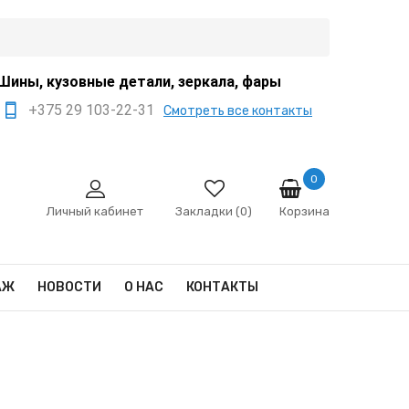
Шины, кузовные детали, зеркала, фары
+375 29 103-22-31
Смотреть все контакты
+375 44 522-67-88
+375 29 666-12-68
0
Корзина
sale@ivanko.by
Личный кабинет
Закладки (0)
Минск, переулок
Промышленный,8/5
АЖ
НОВОСТИ
О НАС
КОНТАКТЫ
Пн - Сб 9:00 - 17:00
Сб,Вс - выходной