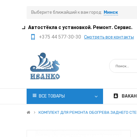
Выберите ближайший к вам город:
Минск
Автостёкла с установкой. Ремонт. Сервис.
+375 44 577-30-30
Смотреть все контакты
+375 29 308-77-22
+375 29 705-41-21
+375 17 397-05-85
+375 29 399-05-45
office@ivanko.by
ВСЕ ТОВАРЫ
ВАКАН
Минск, переулок
Промышленный,8/5
КОМПЛЕКТ ДЛЯ РЕМОНТА ОБОГРЕВА ЗАДНЕГО СТЕК
Пн.-Сб. 8:30 - 20:00
Вс. 8:30 - 18:00