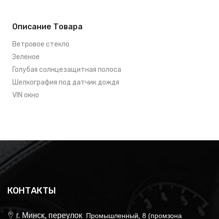
Описание Товара
Ветровое стекло
Зеленое
Голубая солнцезащитная полоса
Шелкография под датчик дождя
VIN окно
КОНТАКТЫ
г. Минск, переулок
Промышленный, 8 (промзона