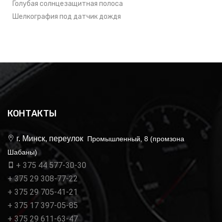
Голубая солнцезащитная полоса
Шелкография под датчик дождя
КОНТАКТЫ
г. Минск, переулок
Промышленный, 8 (промзона
Шабаны)
+ 375 44 577-30-30
+ 375 29 308-77-22
+ 375 29 705-41-21
+ 375 17 397-05-85
+ 375 29 611-63-47